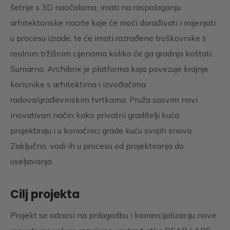
šetnje s 3D naočalama, imati na raspolaganju
arhitektonske nacrte koje će moći dorađivati i mijenjati
u procesu izrade, te će imati razrađene troškovnike s
realnim tržišnim cijenama koliko će ga gradnja koštati.
Sumarno, Archibrix je platforma koja povezuje krajnje
korisnike s arhitektima i izvođačima
radova/građevinskim tvrtkama. Pruža sasvim novi
inovativan način kako privatni graditelji kuća
projektiraju i u konačnici grade kuću svojih snova.
Zaključno, vodi ih u procesu od projektiranja do
useljavanja.
Cilj projekta
Projekt se odnosi na prilagodbu i komercijalizaciju nove