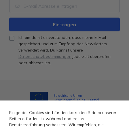
Ich bin damit einverstanden, dass meine E-Mail
gespeichert und zum Empfang des Newsletters
verwendet wird. Du kannst unsere
Datenschutzbestimmungen
jederzeit überprüfen
oder abbestellen.
Europäische Union
Gemeinsam für die EU-Mittel
Einige der Cookies sind für den korrekten Betrieb unserer
Seiten erforderlich, während andere Ihre
Benutzererfahrung verbessern. Wir empfehlen, die