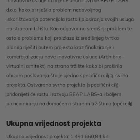
inovativne usluge razvijene unutar tvrtke BEAP LABS
d.o.o. kako bi riješila problem nedovoljnog
iskorištavanja potencijala rasta i plasiranja svojih usluga
na stranom tržištu. Kao odgovor na središnji problem te
ostale probleme koji proizlaze iz središnjeg tvrtka
planira riješiti putem projekta kroz finaliziranje i
komercijalizaciju nove inovativne usluge (Archibrix -
virtualni arhitekt) na strano tržište kako bi proširila
obujam poslovanja što je ujedno specifični cilj tj. svrha
projekta. Ostvarena svrha projekta (specifični cilj)
pridonijeti će rastu i razvoju BEAP LABS-a i boljem
pozicioniranju na domaćem i stranim tržištima (opći cilj).
Ukupna vrijednost projekta
Ukupna vrijednost projekta: 1.491.660,84 kn