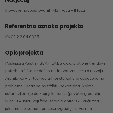
Inovacije novoosnovanih MSP-ova – II faza
Referentna oznaka projekta
KK.03.2.2.04.0035
Opis projekta
Poslujući u Austriji, BEAP LABS d.o.o. pratio je trendove i
potrebe tržišta, te došao na inovativnu ideju o razvoju
Archibrixa – virtualnog arhitekta kako bi odgovorio na
probleme i potrebe na tržištu nekretnina. Naime,
ustanovljeno je da krajnji korisnici (privatni graditelji
kuća) u Austriji koji žele izgraditi obiteljsku kuću znaju
jako malo o samom procesu izgradnje, stvarnim