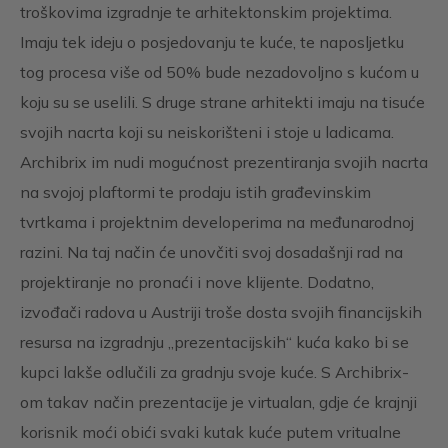
troškovima izgradnje te arhitektonskim projektima.
Imaju tek ideju o posjedovanju te kuće, te naposljetku
tog procesa više od 50% bude nezadovoljno s kućom u
koju su se uselili. S druge strane arhitekti imaju na tisuće
svojih nacrta koji su neiskorišteni i stoje u ladicama.
Archibrix im nudi mogućnost prezentiranja svojih nacrta
na svojoj plaftormi te prodaju istih građevinskim
tvrtkama i projektnim developerima na međunarodnoj
razini. Na taj način će unovčiti svoj dosadašnji rad na
projektiranje no pronaći i nove klijente. Dodatno,
izvođači radova u Austriji troše dosta svojih financijskih
resursa na izgradnju „prezentacijskih“ kuća kako bi se
kupci lakše odlučili za gradnju svoje kuće. S Archibrix-
om takav način prezentacije je virtualan, gdje će krajnji
korisnik moći obići svaki kutak kuće putem vritualne