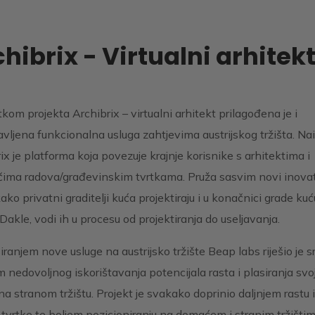
hibrix - Virtualni arhitek
kom projekta Archibrix – virtualni arhitekt prilagođena je i
vljena funkcionalna usluga zahtjevima austrijskog tržišta. Na
ix je platforma koja povezuje krajnje korisnike s arhitektima i
čima radova/građevinskim tvrtkama. Pruža sasvim novi inova
ako privatni graditelji kuća projektiraju i u konačnici grade kuć
Dakle, vodi ih u procesu od projektiranja do useljavanja.
iranjem nove usluge na austrijsko tržište Beap labs riješio je sr
 nedovoljnog iskorištavanja potencijala rasta i plasiranja svo
na stranom tržištu. Projekt je svakako doprinio daljnjem rastu i
 tvrtke te boljem pozicioniranju na domaćem i stranim tržištim