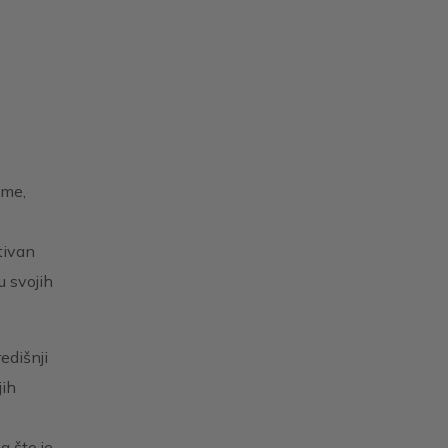
t
ime,
tivan
u svojih
edišnji
jih
a što je