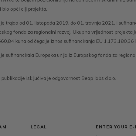
 bio opći cilj projekta.
 je trajao od 01. listopada 2019. do 01. travnja 2021. i sufinan
pskog fonda za regionalni razvoj. Ukupna vrijednost projekta j
60,84 kuna od čega je iznos sufinanciranja EU 1.173.180,36 
 je sufinancirala Europska unija iz Europskog fonda za regiona
 publikacije isključiva je odgovornost Beap labs d.o.o.
AM
LEGAL
ENTER YOUR E-