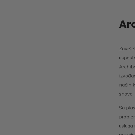
Arc
Završet
usposta
Archibr
izvođa
način k
snova. 
Sa plas
problem
usluga 
razvoju