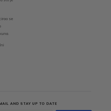
cirao se
e
kuna.
lni
MAIL AND STAY UP TO DATE